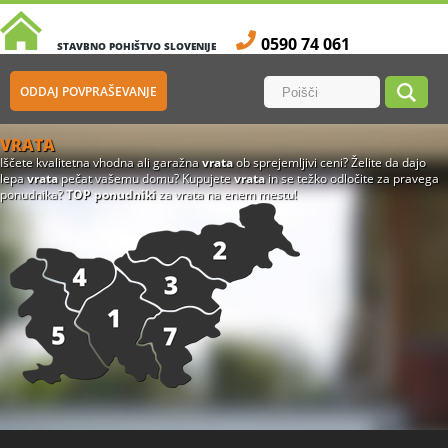
0590 74 061
STAVBNO POHIŠTVO SLOVENIJE
ODDAJ POVPRAŠEVANJE
VRATA
Iščete kvalitetna vhodna ali garažna
vrata
ob sprejemljivi ceni? Želite da dajo
lepa
vrata
pečat vašemu domu? Kupujete
vrata
in se težko odločite za pravega
ponudnika?
TOP ponudniki
za vrata na enem mestu!