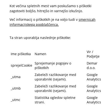
Kot večina spletnih mest vam poskušamo s piškotki
zagotoviti boljšo, hitrejšo in varnejšo izkušnjo.
Več informacij o piškotkih je na voljo tudi v
smernicah
informacijskega pooblaščenca.
Ta stran uporablja naslednje piškotke:
Vir /
Ime piškotka
Namen
Podjetje
Sprejemanje pogojev o
Demar
sprejelCookie
piškotkih
d.o.o.
Zabeleži razlikovanje med
Google
_utma
uporabniki (sejami).
Analytics
Zabeleži razlikovanje med
Google
_utmb
uporabniki (sejami).
Analytics
Statistika ogledov spletne
Google
_utmc
strani.
Analytics