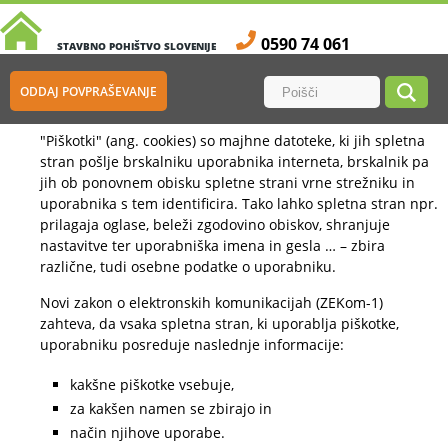
0590 74 061
STAVBNO POHIŠTVO SLOVENIJE
Kaj so piškotki?
ODDAJ POVPRAŠEVANJE
"Piškotki" (ang. cookies) so majhne datoteke, ki jih spletna
stran pošlje brskalniku uporabnika interneta, brskalnik pa
jih ob ponovnem obisku spletne strani vrne strežniku in
uporabnika s tem identificira. Tako lahko spletna stran npr.
prilagaja oglase, beleži zgodovino obiskov, shranjuje
nastavitve ter uporabniška imena in gesla … – zbira
različne, tudi osebne podatke o uporabniku.
Novi zakon o elektronskih komunikacijah (ZEKom-1)
zahteva, da vsaka spletna stran, ki uporablja piškotke,
uporabniku posreduje naslednje informacije:
kakšne piškotke vsebuje,
za kakšen namen se zbirajo in
način njihove uporabe.