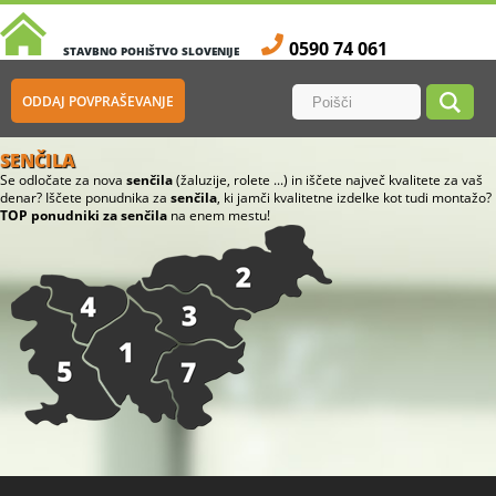
0590 74 061
STAVBNO POHIŠTVO SLOVENIJE
ODDAJ POVPRAŠEVANJE
SENČILA
Se odločate za nova
senčila
(žaluzije, rolete ...) in iščete največ kvalitete za vaš
denar? Iščete ponudnika za
senčila
, ki jamči kvalitetne izdelke kot tudi montažo?
TOP ponudniki za senčila
na enem mestu!