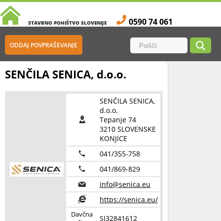
0590 74 061
STAVBNO POHIŠTVO SLOVENIJE
ODDAJ POVPRAŠEVANJE
SENČILA SENICA, d.o.o.
SENČILA SENICA,
d.o.o.
Tepanje 74
3210 SLOVENSKE
KONJICE
041/355-758
041/869-829
info@senica.eu
https://senica.eu/
Davčna
SI32841612