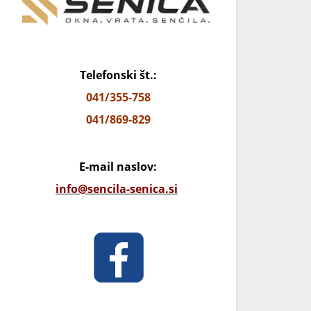
Telefonski št.:
041/355-758
041/869-829
E-mail naslov:
info@sencila-senica.si