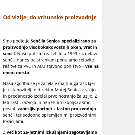
Od vizije, do vrhunske proizvodnje
Smo podjetje
Senčila Senica
,
specializirano za
proizvodnjo visokokakovostnih oken, vrat in
senčil
. Našo pot smo začeli leta 1999 z izdelavo
senčil, danes pa strankam ponujamo celovite
rešitve za PVC in ALU stavbno pohištvo –
vse na
enem mestu
.
Naša zgodba se je začela v majhni garaži, kjer
je ustanovitelj in direktor Matej Senica z vizijo
in predanostjo izdelal prvo notranjo žaluzijo. Z
leti rasti, razvoja in nenehnih izboljšav smo
postali
zanesljiv partner
z
lastno proizvodnjo
senčil ter sodobno opremljenimi proizvodnimi
lokacijami.
Z
več kot 25-letnimi izkušnjami zagotavljamo