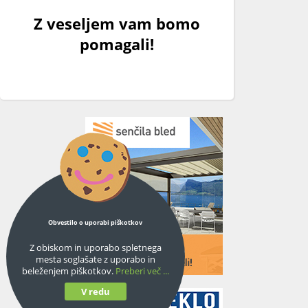
Z veseljem vam bomo
pomagali!
Obvestilo o uporabi piškotkov
Z obiskom in uporabo spletnega
mesta soglašate z uporabo in
beleženjem piškotkov.
Preberi več ...
V redu