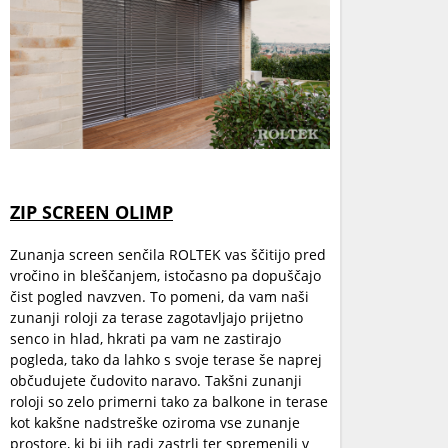
ZIP SCREEN OLIMP
Zunanja screen senčila ROLTEK vas ščitijo pred
vročino in bleščanjem, istočasno pa dopuščajo
čist pogled navzven. To pomeni, da vam naši
zunanji roloji za terase zagotavljajo prijetno
senco in hlad, hkrati pa vam ne zastirajo
pogleda, tako da lahko s svoje terase še naprej
občudujete čudovito naravo. Takšni zunanji
roloji so zelo primerni tako za balkone in terase
kot kakšne nadstreške oziroma vse zunanje
prostore, ki bi jih radi zastrli ter spremenili v