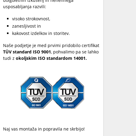
dolgoletnih izkušenj in nenehnega
usposabljanja razvili:
visoko strokovnost,
zanesljivost in
kakovost izdelkov in storitev.
Naše podjetje je med prvimi pridobilo certifikat
TÜV standard ISO 9001
, pohvalimo pa se lahko
tudi z
okoljskim ISO standardom 14001.
Naj vas montaža in popravila ne skrbijo!