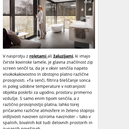
V nasprotju z
roletami
ali
žaluzijami
, ki imajo
čvrste kovinske lamele, je glavna značilnost zip
screen senčil ta, da je v okvir senčila napeto
visokokakovostno in obstojno platno različne
prosojnosti. »Ta senči, filtrira bleščanje sonca
in poleg udobne temperature v notranjosti
objekta poskrbi za ugodno, prostoru primerno
vzdušje. S samo enim tipom senčila, a z
različno prosojnostjo platna, lahko torej
pričaramo različne atmosfere in želeno stopnjo
vidljivosti navzven oziroma navznoter – tako v
spalnih, bivalnih kot tudi delovnih prostorih in
zunanjih površinah.