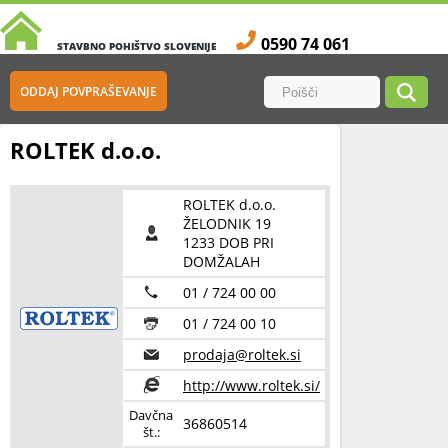
0590 74 061
STAVBNO POHIŠTVO SLOVENIJE
ODDAJ POVPRAŠEVANJE
ROLTEK d.o.o.
ROLTEK d.o.o.
ŽELODNIK 19
1233 DOB PRI
DOMŽALAH
01 / 724 00 00
01 / 724 00 10
prodaja@roltek.si
http://www.roltek.si/
Davčna
36860514
št.: