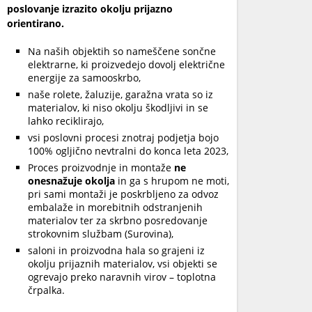
poslovanje izrazito okolju prijazno
orientirano.
Na naših objektih so nameščene sončne
elektrarne, ki proizvedejo dovolj električne
energije za samooskrbo,
naše rolete, žaluzije, garažna vrata so iz
materialov, ki niso okolju škodljivi in se
lahko reciklirajo,
vsi poslovni procesi znotraj podjetja bojo
100% ogljično nevtralni do konca leta 2023,
Proces proizvodnje in montaže
ne
onesnažuje okolja
in ga s hrupom ne moti,
pri sami montaži je poskrbljeno za odvoz
embalaže in morebitnih odstranjenih
materialov ter za skrbno posredovanje
strokovnim službam (Surovina),
saloni in proizvodna hala so grajeni iz
okolju prijaznih materialov, vsi objekti se
ogrevajo preko naravnih virov – toplotna
črpalka.