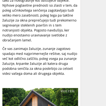
tako za novogradnje kot obstoječe objekte.
Njihove poglavitne prednosti so zlasti v tem, da
poleg učinkovitega senčenja zagotavljajo tudi
veliko mero zasebnosti, poleg tega pa takšne
žaluzije za okna preprečujejo tudi prekomerno
segrevanje steklenih površin in s tem
notranjosti objekta. Pogosto navdušijo, ker
nudijo enostavno uravnavanje svetlobe z
obračanjem lamel.
Če vas zanimajo žaluzije, zunanje zagotovo
spadajo med najprimernejše rešitve, saj nudijo
več kot odlično zaščito, poleg vsega pa zunanje
žaluzije, krpanke žaluzije ali katera druga
podobna senčila za okna poskrbijo za celovit
videz vašega doma ali drugega objekta.