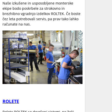
Naše izkušene in usposobljene monterske
ekipe bodo poskrbele za strokovno in
brezhibno vgradnjo izdelkov ROLTEK. Če boste
čez leta potrebovali servis, pa prav tako lahko
računate na nas.
ROLETE
Rolete ROLTEK so dovršeni sistemi, po želji