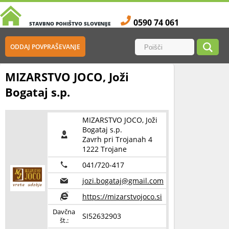
0590 74 061
STAVBNO POHIŠTVO SLOVENIJE
ODDAJ POVPRAŠEVANJE
MIZARSTVO JOCO, Joži
Bogataj s.p.
MIZARSTVO JOCO, Joži
Bogataj s.p.
Zavrh pri Trojanah 4
1222 Trojane
041/720-417
jozi.bogataj@gmail.com
https://mizarstvojoco.si
Davčna
SI52632903
št.: