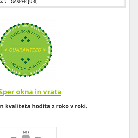
GAŠPER JURIJ
tor:
šper okna in vrata
in kvaliteta hodita z roko v roki.