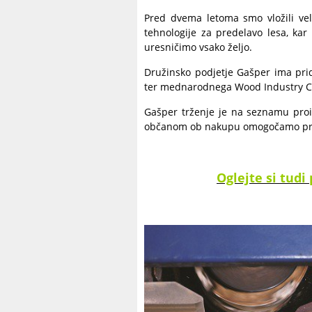
Pred dvema letoma smo vložili vel
tehnologije za predelavo lesa, k
uresničimo vsako željo.
Družinsko podjetje Gašper ima prid
ter mednarodnega Wood Industry Clu
Gašper trženje je na seznamu proi
občanom ob nakupu omogočamo prido
Oglejte si tud