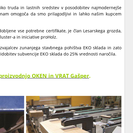
iko truda in lastnih sredstev v posodobitev najmodernejše
ar nam omogoča da smo prilagodljivi in lahko našim kupcem
obljene vse potrebne certifikate, je član Lesarskega grozda,
ster-a in iniciative proHolz.
zvajalcev zunanjega stavbnega pohištva EKO sklada in zato
bitev subvencije EKO sklada do 25% vrednosti naročila.
i proizvodnjo OKEN in VRAT Gašper
.