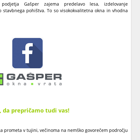
 podjetja Gašper zajema predelavo lesa, izdelovanje
jo stavbnega pohištva. To so visokokvalitetna okna in vhodna
, da prepričamo tudi vas!
ga prometa v tujini, večinoma na nemško govorečem področju