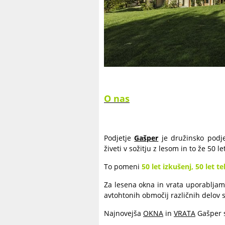
O nas
Podjetje
Gašper
je družinsko podje
živeti v sožitju z lesom in to že 50 let
To pomeni
50 let izkušenj, 50 let t
Za lesena okna in vrata uporabljam
avtohtonih območij različnih delov s
Najnovejša
OKNA
in
VRATA
Gašper s