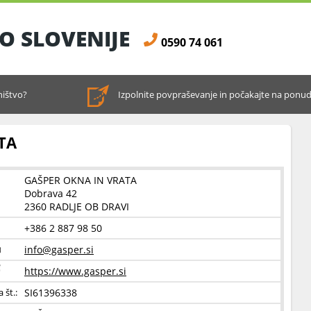
O SLOVENIJE
0590 74 061
hištvo?
Izpolnite povpraševanje in počakajte na ponu
TA
GAŠPER OKNA IN VRATA
Dobrava 42
2360 RADLJE OB DRAVI
+386 2 887 98 50
info@gasper.si
https://www.gasper.si
SI61396338
 št.: