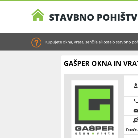
STAVBNO POHIŠTV
Kupujete okna, vrata, senčila ali ostalo stavbno po
GAŠPER OKNA IN VRA
Davčna