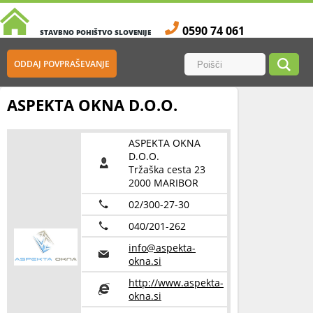
0590 74 061
STAVBNO POHIŠTVO SLOVENIJE
ODDAJ POVPRAŠEVANJE
ASPEKTA OKNA D.O.O.
ASPEKTA OKNA
D.O.O.
Tržaška cesta 23
2000 MARIBOR
02/300-27-30
040/201-262
info@aspekta-
okna.si
http://www.aspekta-
okna.si