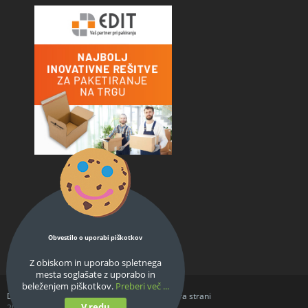
Obvestilo o uporabi piškotkov
Z obiskom in uporabo spletnega
mesta soglašate z uporabo in
beleženjem piškotkov.
Preberi več ...
Domov
O podjetju
Splošni pogoji
Struktura strani
V redu
2026 © stavbno-pohistvo.org