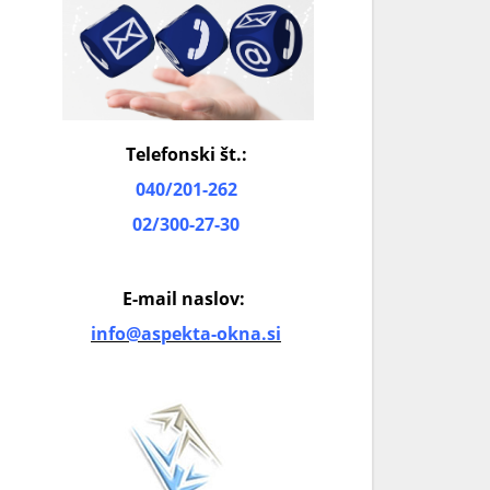
Telefonski št.:
040/201-262
02/300-27-30
E-mail naslov:
info@aspekta-okna.si