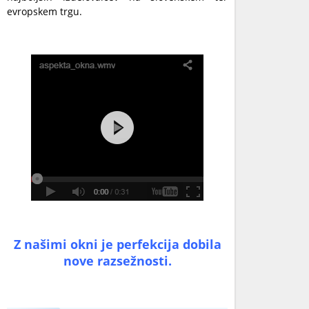
evropskem trgu.
Z našimi okni je perfekcija dobila
nove razsežnosti.