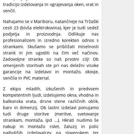
tradicijo izdelovanja in vgrajevanja oken, vrat in
senčil.
Nahajamo se v Mariboru, natančneje na Tržaški
cesti 23 (bivša elektrokovina), kjer je tudi sedež
podjetja in proizvodnja. Odlikuje nas
profesionalizem in izredno korekten odnos s
strankami. Skušamo se približati miselnosti
strank in jim ugoditi na čim več načinov.
Zadovoljne stranke so naš prvotni cilj! Ob
omenjenih storitvah ste pri nas deležni visoke
garancije na izdelavo in montažo, okovje,
senčila in PVC material.
Z ekipo mladih, izkušenih in predvsem
kompetentnih ljudi, izdelujemo okna, vhodna in
balkonska vrata, drsne stene različnih oblik,
barv in dimenzij. Ob lastni izdelavi ponujamo
tudi druge storitve (meritve, svetovanje
strankam, montaža, ipd …). Hkrati nudimo še
nakup in montažo rolet, žaluzij in polic
najboljših izdelovalcev na slovenskem ter