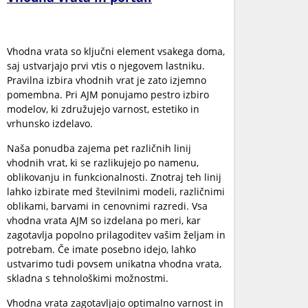
Vhodna vrata so ključni element vsakega doma,
saj ustvarjajo prvi vtis o njegovem lastniku.
Pravilna izbira vhodnih vrat je zato izjemno
pomembna. Pri AJM ponujamo pestro izbiro
modelov, ki združujejo varnost, estetiko in
vrhunsko izdelavo.
Naša ponudba zajema pet različnih linij
vhodnih vrat, ki se razlikujejo po namenu,
oblikovanju in funkcionalnosti. Znotraj teh linij
lahko izbirate med številnimi modeli, različnimi
oblikami, barvami in cenovnimi razredi. Vsa
vhodna vrata AJM so izdelana po meri, kar
zagotavlja popolno prilagoditev vašim željam in
potrebam. Če imate posebno idejo, lahko
ustvarimo tudi povsem unikatna vhodna vrata,
skladna s tehnološkimi možnostmi.
Vhodna vrata zagotavljajo optimalno varnost in