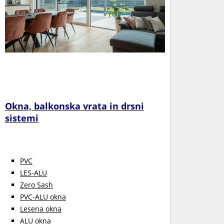
Okna, balkonska vrata in drsni
sistemi
PVC
LES-ALU
Zero Sash
PVC-ALU okna
Lesena okna
ALU okna