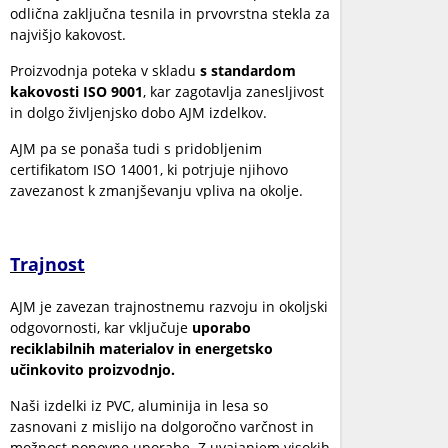
odlična zaključna tesnila in prvovrstna stekla za
najvišjo kakovost.
Proizvodnja poteka v skladu
s standardom
kakovosti ISO 9001
, kar zagotavlja zanesljivost
in dolgo življenjsko dobo AJM izdelkov.
AJM pa se ponaša tudi s pridobljenim
certifikatom ISO 14001, ki potrjuje njihovo
zavezanost k zmanjševanju vpliva na okolje.
Trajnost
AJM je zavezan trajnostnemu razvoju in okoljski
odgovornosti, kar vključuje
uporabo
reciklabilnih materialov in energetsko
učinkovito proizvodnjo.
Naši izdelki iz PVC, aluminija in lesa so
zasnovani z mislijo na dolgoročno varčnost in
možnost ponovne uporabe. Z uvajanjem visokih