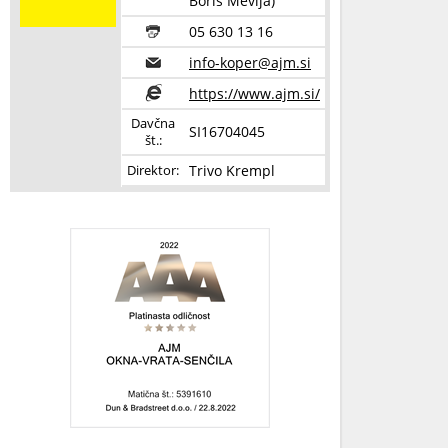
Boris Mevlja)
05 630 13 16
info-koper@ajm.si
https://www.ajm.si/
Davčna
SI16704045
št.:
Trivo Krempl
Direktor: