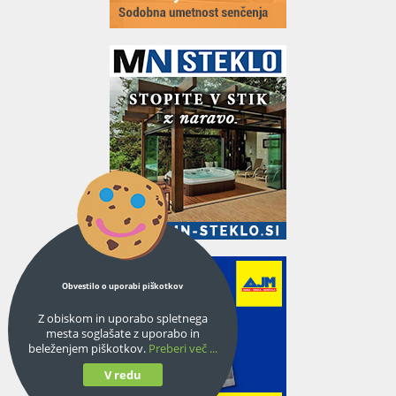
Obvestilo o uporabi piškotkov
Z obiskom in uporabo spletnega
mesta soglašate z uporabo in
beleženjem piškotkov.
Preberi več ...
V redu