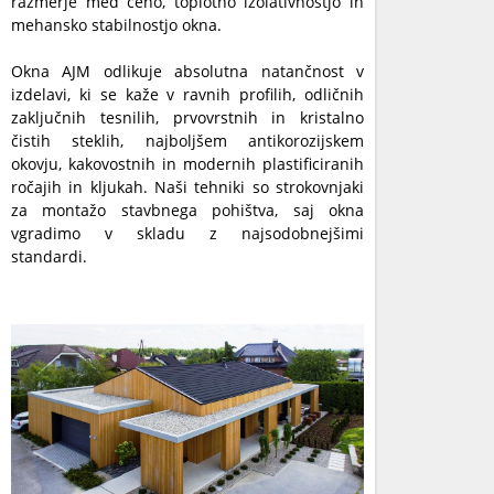
razmerje med ceno, toplotno izolativnostjo in
mehansko stabilnostjo okna.
Okna AJM odlikuje absolutna natančnost v
izdelavi, ki se kaže v ravnih profilih, odličnih
zaključnih tesnilih, prvovrstnih in kristalno
čistih steklih, najboljšem antikorozijskem
okovju, kakovostnih in modernih plastificiranih
ročajih in kljukah. Naši tehniki so strokovnjaki
za montažo stavbnega pohištva, saj okna
vgradimo v skladu z najsodobnejšimi
standardi.