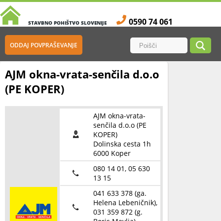
0590 74 061
STAVBNO POHIŠTVO SLOVENIJE
ODDAJ POVPRAŠEVANJE
AJM okna-vrata-senčila d.o.o
(PE KOPER)
AJM okna-vrata-
senčila d.o.o (PE
KOPER)
Dolinska cesta 1h
6000 Koper
080 14 01, 05 630
13 15
041 633 378 (ga.
Helena Lebeničnik),
031 359 872 (g.