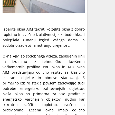
Izberite okna AJM takrat, ko želite okna z dobro
toplotno in zvočno izolativnostjo, ki bodo hkrati
polepšala zunanji izgled vašega doma in
sodobno zaokrožila notranjo urejenost.
Okna AJM so sodobnega videza, zaobljenih linij
in izdelano iz tehnološko dovršenih
večkomornih profilov. PVC okna in ALU okna
AJM predstavljajo odlično rešitev za klasično
izolirane objekte in obnovo stanovanj. S
primerno izbiro stekla povsem zadovoljijo tudi
potrebe energetsko zahtevnejših objektov.
Naša okna so primerna za vse graditelje
energetsko varčnejših objektov, nudijo kar
trikratno zaščito: toplotno, zvočno in
protivlomno. Lesena okna imajo odlično