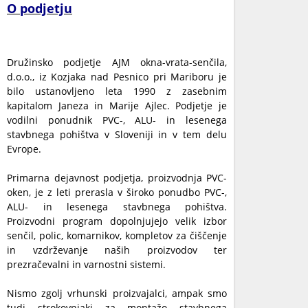
O podjetju
Družinsko podjetje AJM okna-vrata-senčila,
d.o.o., iz Kozjaka nad Pesnico pri Mariboru je
bilo ustanovljeno leta 1990 z zasebnim
kapitalom Janeza in Marije Ajlec. Podjetje je
vodilni ponudnik PVC-, ALU- in lesenega
stavbnega pohištva v Sloveniji in v tem delu
Evrope.
Primarna dejavnost podjetja, proizvodnja PVC-
oken, je z leti prerasla v široko ponudbo PVC-,
ALU- in lesenega stavbnega pohištva.
Proizvodni program dopolnjujejo velik izbor
senčil, polic, komarnikov, kompletov za čiščenje
in vzdrževanje naših proizvodov ter
prezračevalni in varnostni sistemi.
Nismo zgolj vrhunski proizvajalci, ampak smo
tudi strokovnjaki za montažo stavbnega